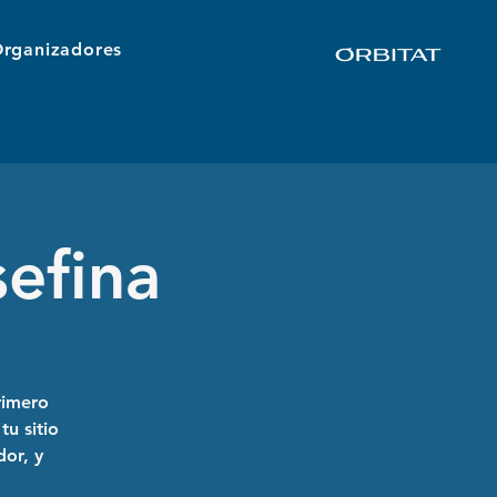
rganizadores
efina
rimero
tu sitio
dor, y