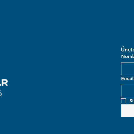
​Únet
Nomb
Email
Sí