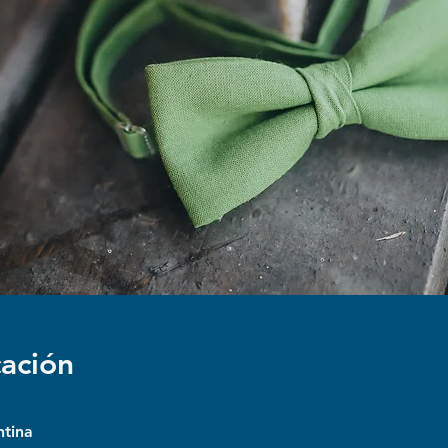
cación
ntina